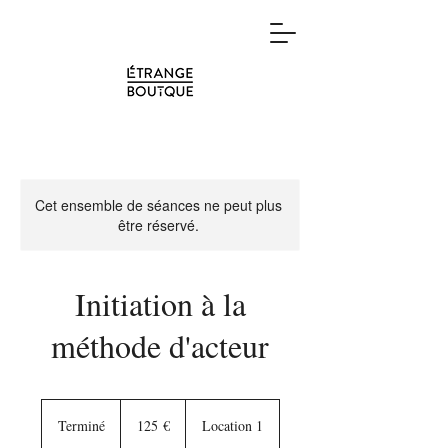
Cet ensemble de séances ne peut plus
être réservé.
Initiation à la
méthode d'acteur
125
euros
Terminé
T
125 €
Location 1
e