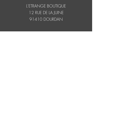
L'ETRANGE BOUTIQUE
12 RUE DE LA JUINE
91410 DOURDAN
Contact
E-mail : letrangeboutique@yahoo.fr
Suivez-nous
Facebook
Instagram
Youtube
© L'ETRANGE BOUTIQUE -
2015/2025.Tous droits réservés.
L'Etrange Boutique est une association
reconnue d'intérêt général.
Licence d'entrepreneur du spectacle de