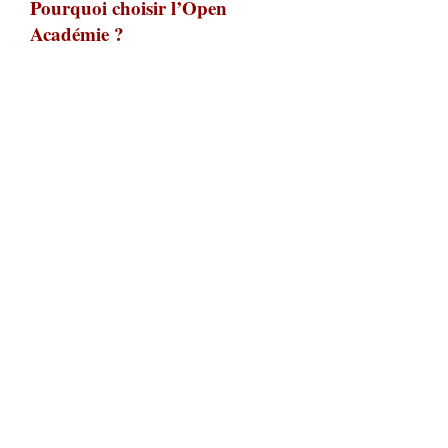
Pourquoi choisir l’Open
Académie ?
Parce que nous croyons que chacun peut
développer sa voix et son expression
artistique, dans le respect de sa singularité.
Notre approche favorise le dialogue entre
technique, sensibilité et engagement
personnel, dans un cadre exigeant mais
accessible à tous.
Siège
L'ETRANGE BOUTIQUE
12 RUE DE LA JUINE
91410 DOURDAN
Contact